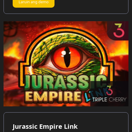
Laruin ang demo
Jurassic Empire Link