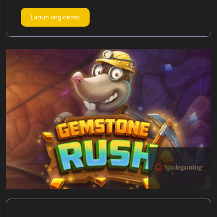
Laruin ang demo