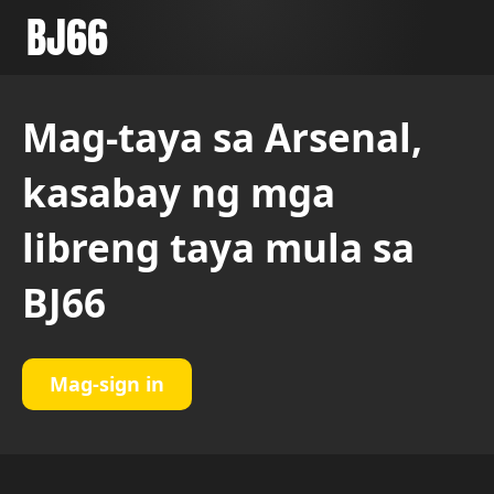
Mag-taya sa Arsenal,
kasabay ng mga
libreng taya mula sa
BJ66
Mag-sign in