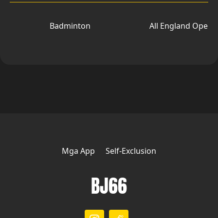
Badminton
All England Open,
Mga App
Self-Exclusion