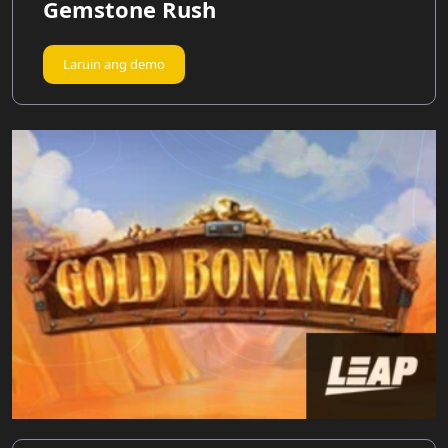
Gemstone Rush
Laruin ang demo