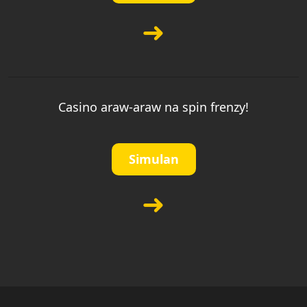
Casino araw-araw na spin frenzy!
Simulan